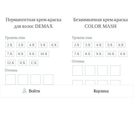
Перманентная крем-краска
Безаммиачная крем-краска
для волос DEMAX
COLOR MASH
Уровень тона
Уровень тона
2.X
3.X
4.X
5.X
6.X
2.X
3.X
4.X
5.X
6.X
7.X
8.X
9.X
10.X
7.X
8.X
9.X
10.X
0.X
Оттенок
12.X
0.X
C.X
Оттенок
Войти
Корзина