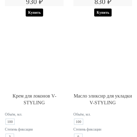
930 ₽
830 ₽
Купить
Купить
Крем для локонов V-
Масло эликсир для укладки
STYLING
V-STYLING
Объём, мл.
Объём, мл.
100
100
Степень фиксации
Степень фиксации
3
0