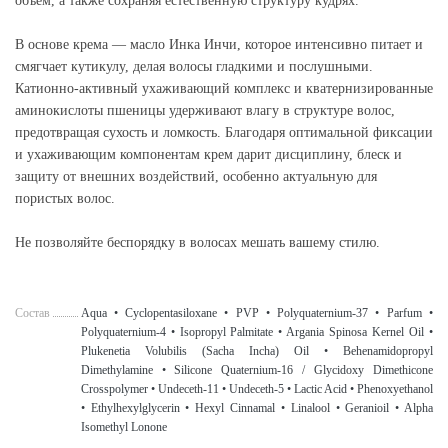
объем, а также сохраняя естественную структуру кудрях.
В основе крема — масло Инка Инчи, которое интенсивно питает и
смягчает кутикулу, делая волосы гладкими и послушными.
Катионно-активный ухаживающий комплекс и кватернизированные
аминокислоты пшеницы удерживают влагу в структуре волос,
предотвращая сухость и ломкость. Благодаря оптимальной фиксации
и ухаживающим компонентам крем дарит дисциплину, блеск и
защиту от внешних воздействий, особенно актуальную для
пористых волос.
Не позволяйте беспорядку в волосах мешать вашему стилю.
Состав
Aqua • Cyclopentasiloxane • PVP • Polyquaternium-37 • Parfum •
Polyquaternium-4 • Isopropyl Palmitate • Argania Spinosa Kernel Oil •
Plukenetia Volubilis (Sacha Incha) Oil • Behenamidopropyl
Dimethylamine • Silicone Quaternium-16 / Glycidoxy Dimethicone
Crosspolymer • Undeceth-11 • Undeceth-5 • Lactic Acid • Phenoxyethanol
• Ethylhexylglycerin • Hexyl Cinnamal • Linalool • Geranioil • Alpha
Isomethyl Lonone