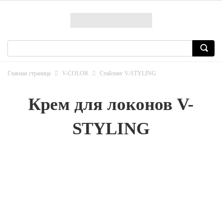
Главная страница
V-COLOR
Стайлинг V-STYLING
Крем для локонов V-
STYLING